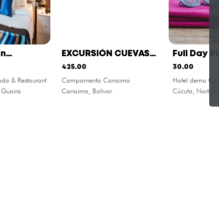
on
EXCURSIÓN CUEVAS
Full Day P
n
DE KAVAC 🌿
425.00
30.00
da & Restaurant
Campamento Canaima
Hotel demo Co
a Guaira
Canaima, Bolívar
Cúcuta, Norte d
Legal
Destinos Populares
In
C
Política de Privacidad
Canaima
Términos y Condiciones
Los Roques
Política de Cookies
Caracas