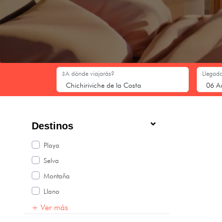
¿A dónde viajarás?
Llegada
Destinos
Playa
Selva
Montaña
Llano
+ Ver más