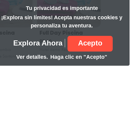
Tu privacidad es importante
¡Explora sin límites! Acepta nuestras cookies y
personaliza tu aventura.
iscina
Full Day Piscina
Prueba
Explora Ahora
Acepto
35.40
100.00
lombia
Hotel demo Rep. Dominicana
Maloka Hotel B
e Santander
Caracas, Miranda
Porlamar, Nuev
Ver detalles.
Haga clic en "Acepto"
formación de
ontacto
soporte@lobbi.app
+14243295363