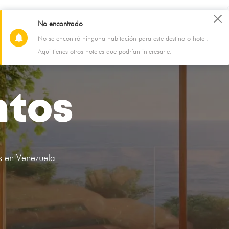
Blog
Soporte
Registra tu alojamiento
No encontrado
No se encontró ninguna habitación para este destino o hotel.
Aqui tienes otros hoteles que podrían interesarte.
ntos
s en Venezuela