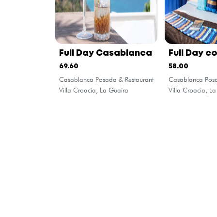
Full Day Casablanca
Full Day c
habitació
69.60
58.00
Casablanca Posada & Restaurant
Casablanca Posa
Villa Croacia, La Guaira
Villa Croacia, L
Sobre
¿Quiénes somos?
Síguenos
Instalar la aplicación