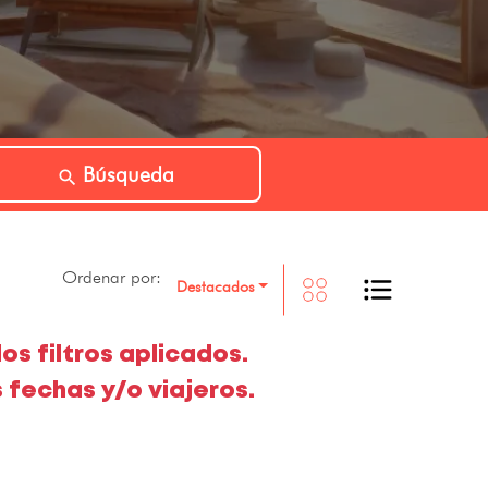
Búsqueda
Ordenar por:
Destacados
os filtros aplicados.
 fechas y/o viajeros.