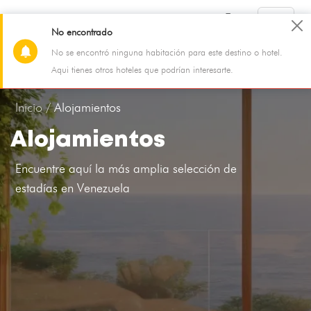
No encontrado
No se encontró ninguna habitación para este destino o hotel.
El Callao
Aqui tienes otros hoteles que podrían interesarte.
06 Aug - 07 Aug
2 Adultos, 0 Niño, 1 Habitación
Inicio /
Alojamientos
Alojamientos
Encuentre aquí la más amplia selección de
estadías en Venezuela