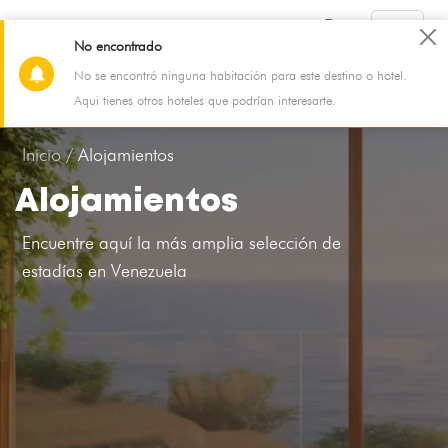
No encontrado
No se encontró ninguna habitación para este destino o hotel.
Galipán
Aqui tienes otros hoteles que podrían interesarte.
07 Aug - 08 Aug
2 Adultos, 0 Niño, 1 Habitación
Inicio /
Alojamientos
Alojamientos
Encuentre aquí la más amplia selección de
estadías en Venezuela